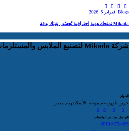
Blogs
فبراير 5, 2026
Mikada تمنحك هوية إحترافية تُجسّد رؤيتك بدقة
شركة Mikada لتصنيع الملابس والمستلزمات الرياضية
العنوان
جرين تاورز – سموحة, الأسكندرية, مصر
التواصل معنا عبر الواتساب
201010724436+