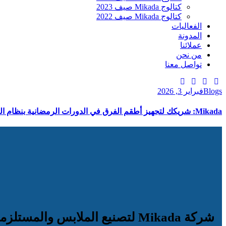
كتالوج Mikada صيف 2023
كتالوج Mikada صيف 2022
الفعاليات
المدونة
عملائنا
من نحن
تواصل معنا
Blogs
فبراير 3, 2026
Mikada: شريكك لتجهيز أطقم الفرق في الدورات الرمضانية بنظام الجملة
شركة Mikada لتصنيع الملابس والمستلزمات الرياضية