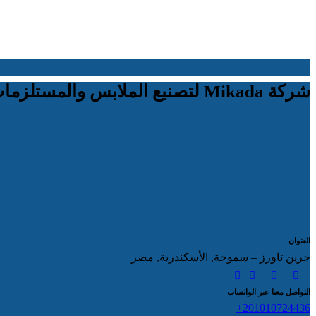
شركة Mikada لتصنيع الملابس والمستلزمات الرياضية
العنوان
جرين تاورز – سموحة, الأسكندرية, مصر
التواصل معنا عبر الواتساب
201010724436+