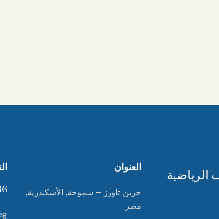
العنوان
ال
6+
جرين تاورز – سموحة, الأسكندرية,
مصر
eg