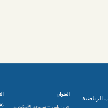
العنوان
ال
6+
جرين تاورز – سموحة, الأسكندرية,