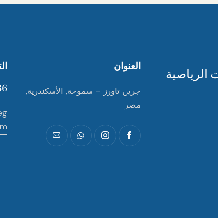
العنوان
ال
6+
جرين تاورز – سموحة, الأسكندرية,
مصر
eg
om