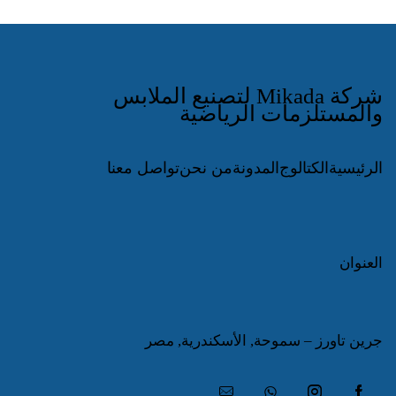
شركة Mikada لتصنيع الملابس
والمستلزمات الرياضية
الرئيسية
الكتالوج
المدونة
من نحن
تواصل معنا
العنوان
جرين تاورز – سموحة, الأسكندرية, مصر