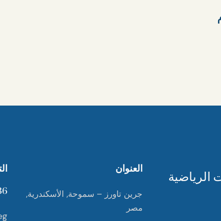
العنوان
ال
6+
جرين تاورز – سموحة, الأسكندرية,
مصر
eg