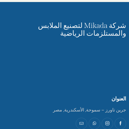
شركة Mikada لتصنيع الملابس
والمستلزمات الرياضية
العنوان
جرين تاورز – سموحة, الأسكندرية, مصر