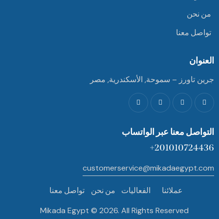
من نحن
تواصل معنا
العنوان
جرين تاورز – سموحة, الأسكندرية, مصر
التواصل معنا عبر الواتساب
201010724436+
customerservice@mikadaegypt.com
عملائنا
الفعاليات
من نحن
تواصل معنا
Mikada Egypt © 2026. All Rights Reserved