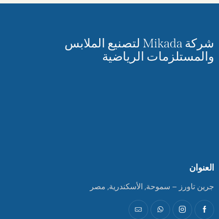
شركة Mikada لتصنيع الملابس
والمستلزمات الرياضية
العنوان
جرين تاورز – سموحة, الأسكندرية, مصر