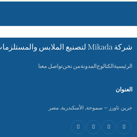
شركة Mikada لتصنيع الملابس والمستلزمات الرياضية
الرئيسية
الكتالوج
المدونة
من نحن
تواصل معنا
العنوان
جرين تاورز – سموحة, الأسكندرية, مصر