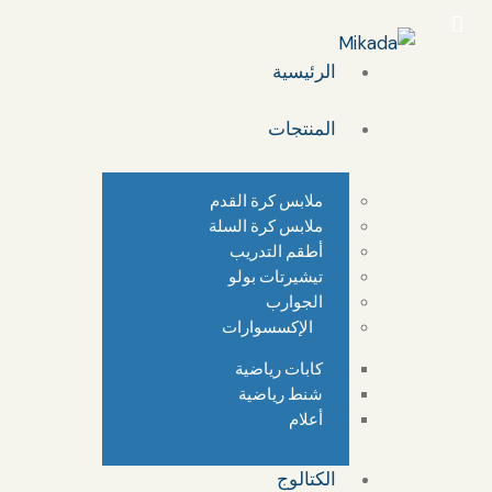
الرئيسية
المنتجات
ملابس كرة القدم
ملابس كرة السلة
أطقم التدريب
تيشيرتات بولو
الجوارب
الإكسسوارات
كابات رياضية
شنط رياضية
أعلام
الكتالوج