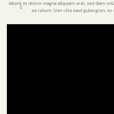
labore et dolore magna aliquyam erat, sed diam volu
ea rebum. Stet clita kasd gubergren, no 