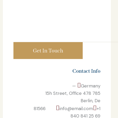
Contact Info
Germany —
785 15h Street, Office 478
Berlin, De
81566
info@email.com
+1
840 841 25 69