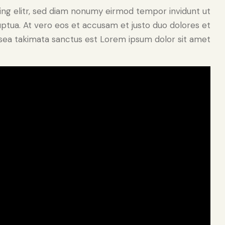
ing elitr, sed diam nonumy eirmod tempor invidunt ut
ptua. At vero eos et accusam et justo duo dolores et
sea takimata sanctus est Lorem ipsum dolor sit amet.