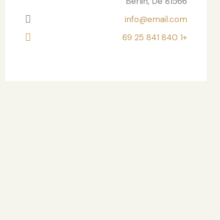
Berlin, De 81566
info@email.com
+1 840 841 25 69