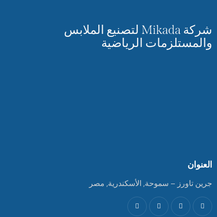
شركة Mikada لتصنيع الملابس
والمستلزمات الرياضية
العنوان
جرين تاورز – سموحة, الأسكندرية, مصر