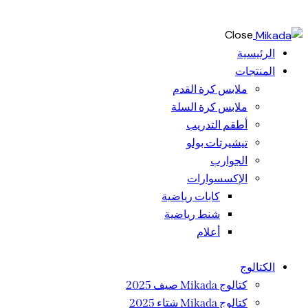
Close
الرئيسية
المنتجات
ملابس كرة القدم
ملابس كرة السلة
أطقم التدريب
تيشيرتات بولو
الجوارب
الإكسسوارات
كابات رياضية
شنط رياضية
أعلام
الكتالوج
كتالوج Mikada صيف 2025
كتالوج Mikada شتاء 2025