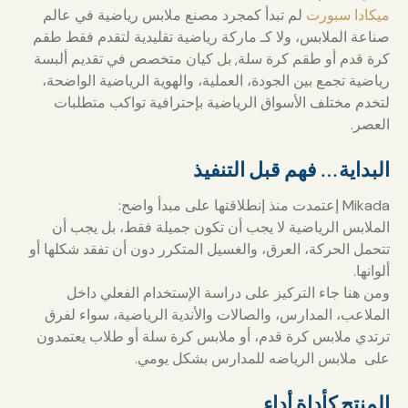
ميكادا سبورت
لم تبدأ كمجرد مصنع ملابس رياضية في عالم
صناعة الملابس، ولا كـ ماركة رياضية تقليدية لتقدم فقط طقم
كرة قدم أو طقم كرة سلة, بل كيان متخصص في تقديم ألبسة
رياضية تجمع بين الجودة، العملية، والهوية الرياضية الواضحة،
لتخدم مختلف الأسواق الرياضية بإحترافية تواكب متطلبات
العصر.
البداية… فهم قبل التنفيذ
Mikada إعتمدت منذ إنطلاقتها على مبدأ واضح:
الملابس الرياضية لا يجب أن تكون جميلة فقط، بل يجب أن
تتحمل الحركة، العرق، والغسيل المتكرر دون أن تفقد شكلها أو
ألوانها.
ومن هنا جاء التركيز على دراسة الإستخدام الفعلي داخل
الملاعب، المدارس، والصالات والأندية الرياضية، سواء لفرق
ترتدي ملابس كرة قدم، أو ملابس كرة سلة أو طلاب يعتمدون
على ملابس الرياضه للمدارس بشكل يومي.
المنتج كأداة أداء