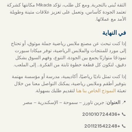
الثقة تُبنى بالتجربة, ومع كل طلب، تؤكد Mikada مكانتها كشركة
تعتمد الجودة كأساس، وتعمل على تعزيز علاقات متينة وطويلة
الأمد مع عملائها.
في النهاية
إذا كنت تبحث عن مصنع ملابس رياضية جملة موثوق، أو تحتاج
إلى مورد للمنتجات والملابس الرياضية، توفر ميكادا سبورت
نموذجًا متوازنًا يجمع بين الجودة، التنوع، وفهم السوق بشكل
دقيق، لتكون كل قطعة خطوة ثابتة من الفكرة… إلى الملعب.
إذا كنت تمثل ناديًا رياضيًا، أكاديمية، مدرسة أو مؤسسة مهتمة
بتوفير أطقم وملابس رياضية، يمكنك التواصل معنا من خلال
تعبئة
النموذج الخاص بنا هنا
لتقديم طلبك بسهولة.
📍
العنوان:
جرين تاورز – سموحة – الإسكندرية – مصر
+201010724436
📞
+201121542248
📞