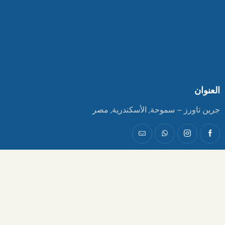
العنوان
جرين تاورز – سموحة, الأسكندرية, مصر
التواصل معنا عبر الواتساب
201010724436+
customerservice@mikadaegypt.com